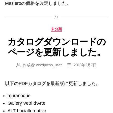
Masieroの価格を改定しました。
カ
未分類
テ
カタログダウンロードの
ゴ
リ
ページを更新しました。
ー
作成者:
wordpress_user
2013年2月7日
投
投
稿
稿
者
日
以下のPDFカタログを最新版に更新しました。
muranodue
Gallery Vetri d’Arte
ALT Lucialternative