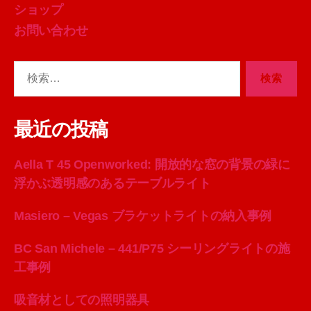
ショップ
お問い合わせ
検
索
対
象:
最近の投稿
Aella T 45 Openworked: 開放的な窓の背景の緑に
浮かぶ透明感のあるテーブルライト
Masiero – Vegas ブラケットライトの納入事例
BC San Michele – 441/P75 シーリングライトの施
工事例
吸音材としての照明器具