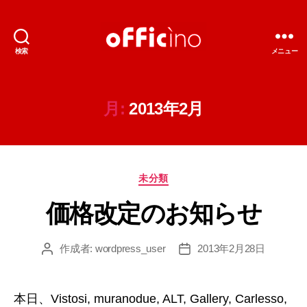
検索
メニュー
輸
入
照
明
月:
2013年2月
の
オ
フ
ィ
カ
チ
未分類
テ
ー
価格改定のお知らせ
ゴ
ノ
リ
ー
作成者:
wordpress_user
2013年2月28日
投
投
稿
稿
者
日
本日、Vistosi, muranodue, ALT, Gallery, Carlesso,