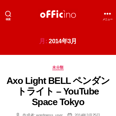
検索
メニュー
輸
入
照
明
月:
2014年3月
の
オ
フ
ィ
カ
チ
未分類
テ
ー
Axo Light BELL ペンダン
ゴ
ノ
リ
トライト – YouTube
ー
Space Tokyo
作成者:
wordpress_user
2014年3月25日
投
投