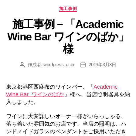
カ
施工事例
テ
施工事例－「Academic
ゴ
リ
Wine Bar ワインのばか」
ー
様
作成者:
wordpress_user
2014年3月3日
投
投
稿
稿
者
日
東京都港区西麻布のワインバー、「
Academic
Wine Bar ワインのばか
」様へ、当店照明器具を納
入しました。
ワインに大変詳しいオーナー様がいらっしゃる、
落ち着いた雰囲気のお店です。当店の照明は、ハ
ンドメイドガラスのペンダントをご採用いただき