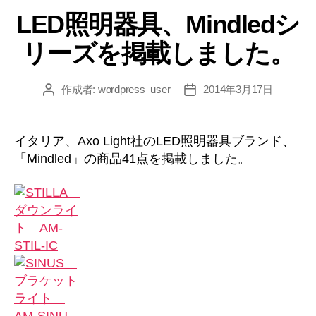
テ
LED照明器具、Mindledシ
ゴ
リ
リーズを掲載しました。
ー
作成者:
wordpress_user
2014年3月17日
投
投
稿
稿
者
日
イタリア、Axo Light社のLED照明器具ブランド、
「Mindled」の商品41点を掲載しました。