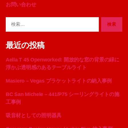
お問い合わせ
検
索
対
象:
最近の投稿
Aella T 45 Openworked: 開放的な窓の背景の緑に
浮かぶ透明感のあるテーブルライト
Masiero – Vegas ブラケットライトの納入事例
BC San Michele – 441/P75 シーリングライトの施
工事例
吸音材としての照明器具