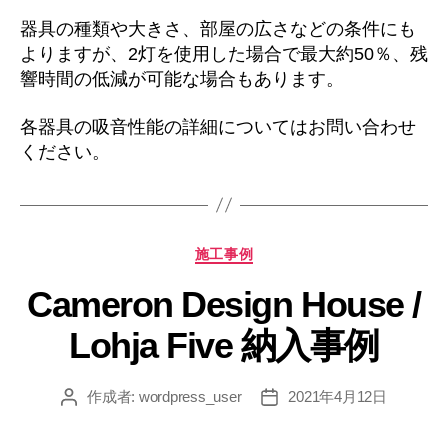
器具の種類や大きさ、部屋の広さなどの条件にも
よりますが、2灯を使用した場合で最大約50％、残
響時間の低減が可能な場合もあります。
各器具の吸音性能の詳細についてはお問い合わせ
ください。
カ
施工事例
テ
Cameron Design House /
ゴ
リ
Lohja Five 納入事例
ー
作成者:
wordpress_user
2021年4月12日
投
投
稿
稿
者
日