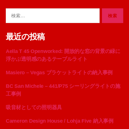
検
索
対
象:
最近の投稿
Aella T 45 Openworked: 開放的な窓の背景の緑に
浮かぶ透明感のあるテーブルライト
Masiero – Vegas ブラケットライトの納入事例
BC San Michele – 441/P75 シーリングライトの施
工事例
吸音材としての照明器具
Cameron Design House / Lohja Five 納入事例