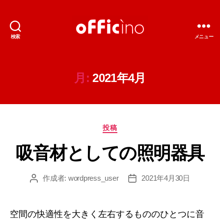
検索
メニュー
輸
入
照
明
月:
2021年4月
の
オ
フ
ィ
カ
チ
投稿
テ
ー
吸音材としての照明器具
ゴ
ノ
リ
ー
作成者:
wordpress_user
2021年4月30日
投
投
稿
稿
者
日
空間の快適性を大きく左右するもののひとつに音