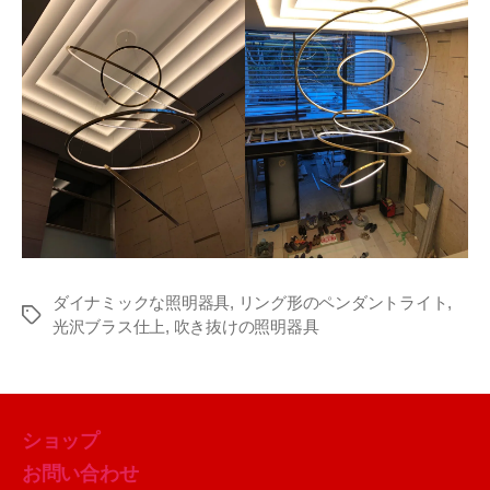
ダイナミックな照明器具
,
リング形のペンダントライト
,
タ
光沢ブラス仕上
,
吹き抜けの照明器具
グ
ショップ
お問い合わせ