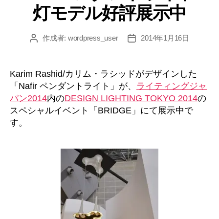
灯モデル好評展示中
ー
作成者:
wordpress_user
2014年1月16日
投
投
稿
稿
者
日
Karim Rashid/カリム・ラシッドがデザインした
「Nafir ペンダントライト」が、
ライティングジャ
パン2014
内の
DESIGN LIGHTING TOKYO 2014
の
スペシャルイベント「BRIDGE」にて展示中で
す。