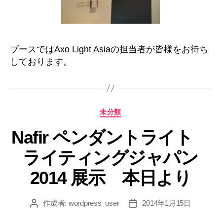
ブースではAxo Light Asiaの担当者が皆様をお待ち
しております。
カ
未分類
テ
Nafir ペンダントライト
ゴ
リ
ライティングジャパン
ー
2014 展示 本日より
作成者:
wordpress_user
2014年1月15日
投
投
稿
稿