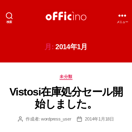
検索
メニュー
輸
入
照
明
月:
2014年1月
の
オ
フ
ィ
カ
チ
未分類
テ
ー
Vistosi在庫処分セール開
ゴ
ノ
リ
始しました。
ー
作成者:
wordpress_user
2014年1月18日
投
投
稿
稿