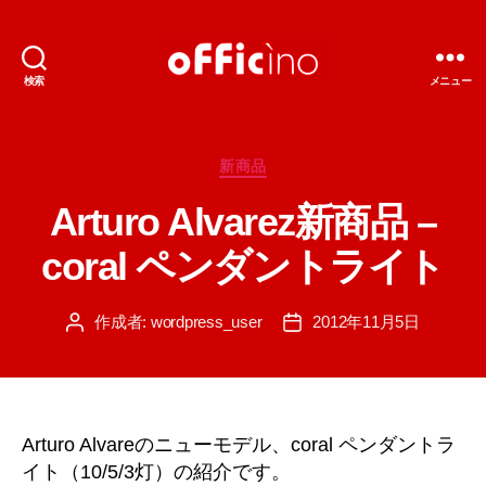
検索
メニュー
輸
入
照
明
カ
新商品
の
テ
Arturo Alvarez新商品 –
オ
ゴ
フ
リ
coral ペンダントライト
ィ
ー
チ
ー
作成者:
wordpress_user
2012年11月5日
投
投
ノ
稿
稿
者
日
Arturo Alvareのニューモデル、coral ペンダントラ
イト（10/5/3灯）の紹介です。