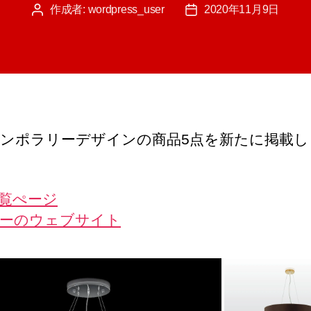
作成者:
wordpress_user
2020年11月9日
投
投
稿
稿
者
日
ンポラリーデザインの商品5点を新たに掲載し
覧ぺージ
ーのウェブサイト