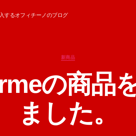
入するオフィチーノのブログ
カ
新商品
テ
ゴ
iformeの商
リ
ー
ました。