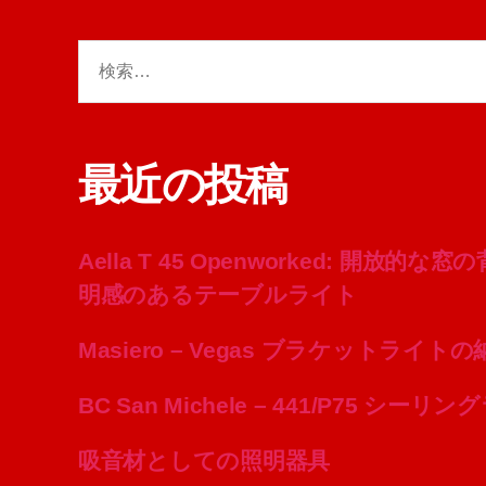
検
索
対
象:
最近の投稿
Aella T 45 Openworked: 開放
明感のあるテーブルライト
Masiero – Vegas ブラケットライト
BC San Michele – 441/P75 シ
吸音材としての照明器具