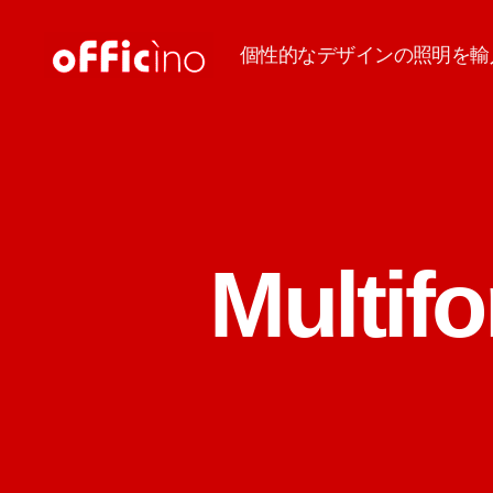
個性的なデザインの照明を輸
輸
入
照
明
の
オ
フ
ィ
Mult
チ
ー
ノ