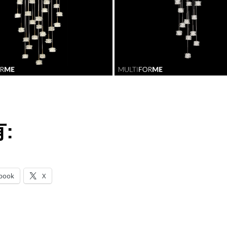
:
book
X